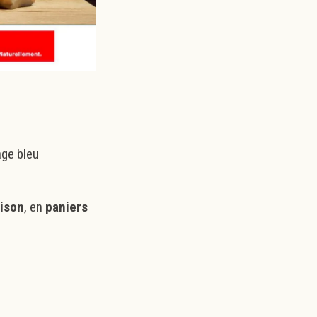
age bleu
aison
, en
paniers