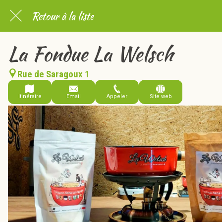
Retour à la liste
La Fondue La Welsch
Rue de Saragoux 1
Itinéraire
Email
Appeler
Site web