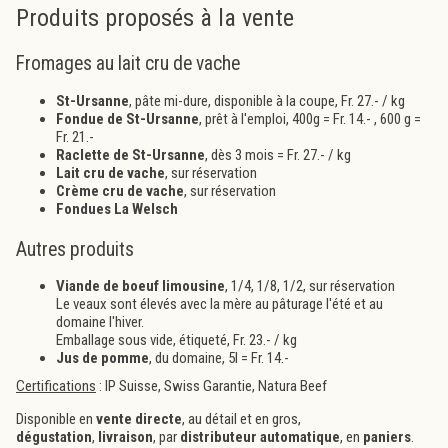
Produits proposés à la vente
Fromages au lait cru de vache
St-Ursanne
, pâte mi-dure, disponible à la coupe, Fr. 27.- / kg
Fondue de St-Ursanne
, prêt à l'emploi, 400g = Fr. 14.- , 600 g =
Fr. 21.-
Raclette de St-Ursanne
, dès 3 mois = Fr. 27.- / kg
Lait cru de vache
, sur réservation
Crème cru de vache
, sur réservation
Fondues La Welsch
Autres produits
Viande de boeuf limousine
, 1/4, 1/8, 1/2, sur réservation
Le veaux sont élevés avec la mère au pâturage l'été et au
domaine l'hiver.
Emballage sous vide, étiqueté, Fr. 23.- / kg
Jus de pomme
, du domaine, 5l = Fr. 14.-
Certifications
: IP Suisse, Swiss Garantie, Natura Beef
Disponible en
vente directe
, au détail et en gros,
dégustation
,
livraison
, par
distributeur automatique
, en
paniers
.