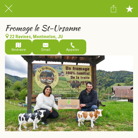
Fromage le St-Ursanne
22 Ravines, Montmelon, JU
Itinéraire
Email
Appeler