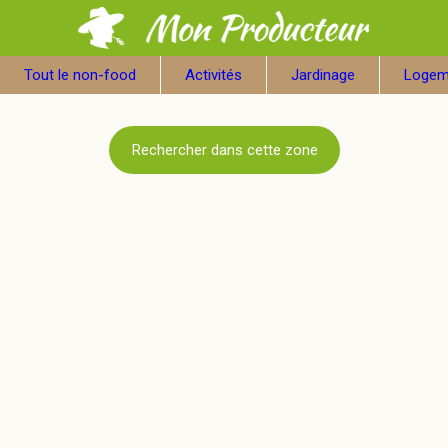
Tout le non-food
Activités
Jardinage
Logem
Rechercher dans cette zone