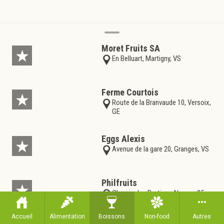
Moret Fruits SA
En Belluart, Martigny, VS
Ferme Courtois
Route de la Branvaude 10, Versoix,
GE
Eggs Alexis
Avenue de la gare 20, Granges, VS
Philfruits
Chemin des Portions Neuves 25,
Riddes, VS
Accueil
Alimentation
Boissons
Non-food
Autres