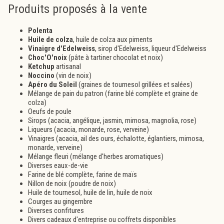
Produits proposés à la vente
Polenta
Huile de colza
, huile de colza aux piments
Vinaigre d'Edelweiss
, sirop d'Edelweiss, liqueur d'Edelweiss
Choc'O'noix
(pâte à tartiner chocolat et noix)
Ketchup
artisanal
Noccino
(vin de noix)
Apéro du Soleil
(graines de tournesol grillées et salées)
Mélange de pain du patron (farine blé complète et graine de
colza)
Oeufs de poule
Sirops (acacia, angélique, jasmin, mimosa, magnolia, rose)
Liqueurs (acacia, monarde, rose, verveine)
Vinaigres (acacia, ail des ours, échalotte, églantiers, mimosa,
monarde, verveine)
Mélange fleuri (mélange d'herbes aromatiques)
Diverses eaux-de-vie
Farine de blé complète, farine de maïs
Nillon de noix (poudre de noix)
Huile de tournesol, huile de lin, huile de noix
Courges au gingembre
Diverses confitures
Divers cadeaux d'entreprise ou coffrets disponibles