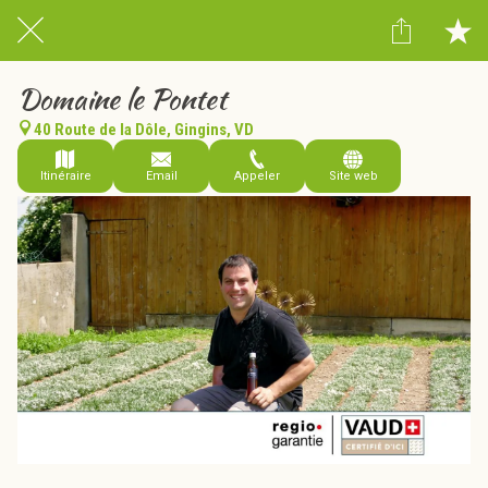
Domaine le Pontet
40 Route de la Dôle, Gingins, VD
Itinéraire
Email
Appeler
Site web