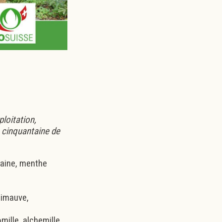
loitation,
e cinquantaine de
aine, menthe
guimauve,
mille, alchemille