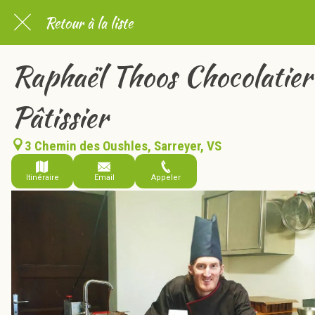
Retour à la liste
Raphaël Thoos Chocolatier
Pâtissier
3 Chemin des Oushles, Sarreyer, VS
Itinéraire
Email
Appeler