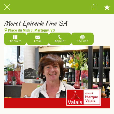
Moret Epicerie Fine SA
Place du Midi 3, Martigny, VS
Itinéraire
Email
Appeler
Site web