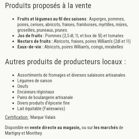
Produits proposés à la vente
Fruits et légumes au fil des saisons
:
Asperges, pommes,
poires, cerises, abricots, fraises, framboises, myrtilles, mûres,
groseilles, pruneaux, prunes.
Jus de fruits :
Pommes (2,5 dl, 1l, et box de 5l) et tomates
Nectars de fruits :
Abricots, fraises, poires William's (2dl et 1l)
Eaux-de-vie :
Abricots, poires William's, coings, mirabelles
Autres produits de producteurs locaux :
Assortiments de fromages et diverses salaisons artisanales
Légumes de saison
Oeufs
Encaveurs régionaux
Pains de boulangerie artisanale
Divers produits d'épicerie fine
Lait équitable (Faireswiss)
Certification
: Marque Valais
Disponible en
vente directe au magasin,
ou sur
les marchés
de
Martigny et Monthey.