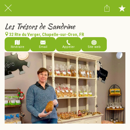
Les Trésors de Sandrine
32 Rte du Verger, Chapelle-sur-Oron, FR
Itinéraire
Email
Appeler
Site web