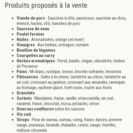
Produits proposés à la vente
Viande de porc
: Saucisse à rôtir, saucisson, saucisse au chou,
émincé, hachis, rôti, tranches de porc
Saucisse de veau
Poulet fermier
Huiles
: Aromatisées, orange (en hiver)
Vinaigres
: Aux herbes, estragon, romarin
Bouillon de légumes
Courgettes au curry
Herbes aromatiques
: Persil, basilic, origan, ciboulette, herbes
de Provence
Pains
: Mi-blanc, rustique, tresse, brioche safranée, tessinois
Pâtisseries
: Salés à la crème, tartelette au citron, tartelette au
vin cuit, croissant au jambon, croissant aux amandes, ramequin
au fromage, vacherin glacé, forêt noire, tourte aux fruits
Granolats
Sorbets
: Mandarine, fraise, vanille, stracciatella, vin cuit,
caramel, fraise, chocolat, moca, pistache, citron
Diverses confitures
selon les saisons
Vin cuit
Sirops
: Fleur de sureau, sureau, coing, fraise, épices, pomme-
sauge, pruneaux, lavande, rhubarbe, cerise, sauge, menthe,
mélisse citronnée