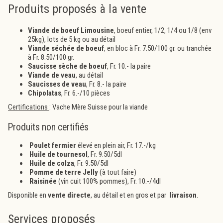
Produits proposés à la vente
Viande de boeuf Limousine
, boeuf entier, 1/2, 1/4 ou 1/8 (env
25kg), lots de 5 kg ou au détail
Viande séchée de boeuf
, en bloc à Fr. 7.50/100 gr. ou tranchée
à Fr. 8.50/100 gr.
Saucisse sèche de boeuf
, Fr. 10.- la paire
Viande de veau
,
au détail
Saucisses de veau
, Fr. 8.- la paire
Chipolatas
, Fr. 6.-/10 pièces
Certifications
: Vache Mère Suisse pour la viande
Produits non certifiés
Poulet fermier
élevé en plein air, Fr. 17.-/kg
Huile de tournesol
, Fr. 9.50/5dl
Huile de colza
, Fr. 9.50/5dl
Pomme de terre Jelly
(à tout faire)
Raisinée
(vin cuit 100% pommes), Fr. 10.-/4dl
Disponible en
vente directe
, au détail et en gros et par
livraison
.
Services proposés