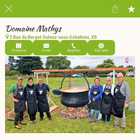
Domaine Mathys
2 Rue du Borget Oulens-sous-Echallens, VD
Itinéraire
Email
Appeler
Site web