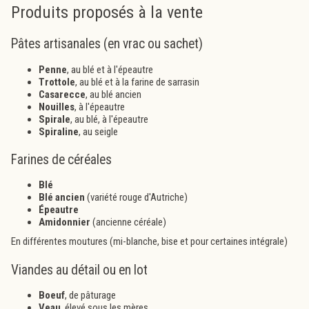
Produits proposés à la vente
Pâtes artisanales (en vrac ou sachet)
Penne
, au blé et à l'épeautre
Trottole
, au blé et à la farine de sarrasin
Casarecce
, au blé ancien
Nouilles
, à l'épeautre
Spirale
, au blé, à l'épeautre
Spiraline
, au seigle
Farines de céréales
Blé
Blé ancien
(variété rouge d'Autriche)
Épeautre
Amidonnier
(ancienne céréale)
En différentes moutures (mi-blanche, bise et pour certaines intégrale)
Viandes au détail ou en lot
Boeuf
, de pâturage
Veau
, élevé sous les mères