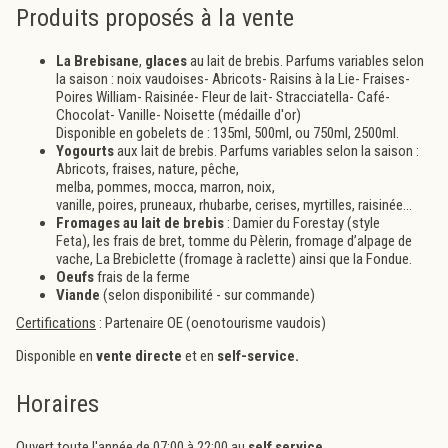
Produits proposés à la vente
La Brebisane
,
glaces
au lait de brebis. Parfums variables selon
la saison : noix vaudoises- Abricots- Raisins à la Lie- Fraises-
Poires William- Raisinée- Fleur de lait- Stracciatella- Café-
Chocolat- Vanille- Noisette (médaille d'or)
Disponible en gobelets de : 135ml, 500ml, ou 750ml, 2500ml.
Yogourts
aux lait de brebis. Parfums variables selon la saison :
Abricots, fraises, nature, pêche,
melba, pommes, mocca, marron, noix,
vanille, poires, pruneaux, rhubarbe, cerises, myrtilles, raisinée...
Fromages au lait de brebis
: Damier du Forestay (style
Feta), les frais de bret, tomme du Pèlerin, fromage d’alpage de
vache, La Brebiclette (fromage à raclette) ainsi que la Fondue.
Oeufs
frais de la ferme
Viande
(selon disponibilité - sur commande)
Certifications
: Partenaire OE (oenotourisme vaudois)
Disponible en
vente directe
et en
self-service
.
Horaires
Ouvert toute l'année de 07:00 à 22:00 au
self service
.