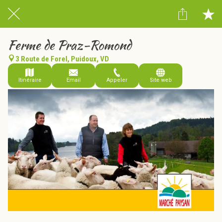
Ferme de Praz-Romond
3 Route de Forel, Puidoux, VD
Itinéraire
Email
Appeler
Site web