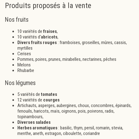
Produits proposés à la vente
Nos fruits
10 variétés de
fraises
,
10 variétés d'
abricots
,
Divers fruits rouges
: framboises, groseilles, mûres, cassis,
myrtilles
Cerises
Pommes, poires, prunes, mirabelles, nectarines, pêches
Melons
Rhubarbe
Nos légumes
5 variétés de
tomates
12 variétés de
courges
Artichauts, asperges, aubergines, choux, concombres, épinards,
fenouils, haricots, maïs, oignons, pois, poivrons, radis,
topinambours,
Diverses salades
Herbes aromatiques
: basilic, thym, persil, romarin, stevia,
menthe, aneth, estragon, ciboulette, coriandre