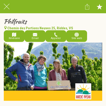
Philfruits
Chemin des Portions Neuves 25, Riddes, VS
Itinéraire
Email
Appeler
Site web