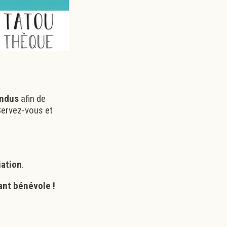
endus
afin de
 Servez-vous et
iation
.
ant bénévole
!