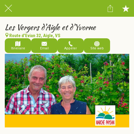
Les Vergers d'Aigle et d'Yvorne
Route d'Evian 32, Aigle, VS
Itinéraire
Email
Appeler
Site web