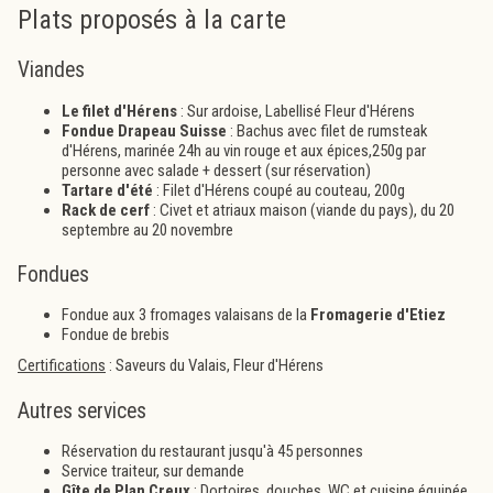
Plats proposés à la carte
Viandes
Le filet d'Hérens
: Sur ardoise, Labellisé Fleur d'Hérens
Fondue Drapeau Suisse
: Bachus avec filet de rumsteak
d'Hérens, marinée 24h au vin rouge et aux épices,250g par
personne avec salade + dessert (sur réservation)
Tartare d'été
: Filet d'Hérens coupé au couteau, 200g
Rack de cerf
: Civet et atriaux maison (viande du pays), du 20
septembre au 20 novembre
Fondues
Fondue aux 3 fromages valaisans de la
Fromagerie d'Etiez
Fondue de brebis
Certifications
: Saveurs du Valais, Fleur d'Hérens
Autres services
Réservation du restaurant jusqu'à 45 personnes
Service traiteur, sur demande
Gîte de Plan Creux
: Dortoires, douches, WC et cuisine équipée