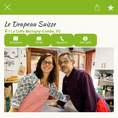
Le Drapeau Suisse
1 La Caffe Martigny-Combe, VS
Itinéraire
Email
Appeler
Site web