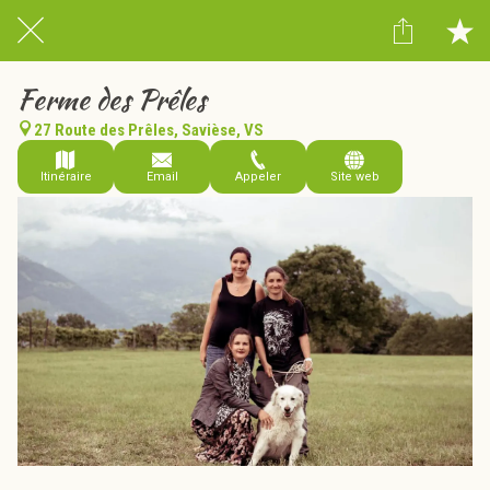
Ferme des Prêles
27 Route des Prêles, Savièse, VS
Itinéraire
Email
Appeler
Site web