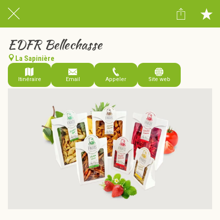
EDFR Bellechasse
La Sapinière
Itinéraire
Email
Appeler
Site web