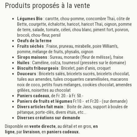
Produits proposés à la vente
Légumes Bio
: carotte, chou-pomme, concombre Thaï, côte de
Bette, courgette, échalotte, haricot, haricot Thaï, oignon, pomme
de terre, salade, tomate, céleri, chou blanc, piment fort, poivron,
brocoli, chou-fleur, persil
Oeufs de la ferme
Fruits séchés
: Fraise, pruneau, mirabelle, poire William's,
pomme, mélange de fruits, physalis, oignon
Sirops maisons
: Sureau, monarde (fleur de mélisse), fraise
Huiles
: Caméline, colza, tournesol (pressées sur le domaine)
Biscuits fribourgeois
: Bricelet, pain d'anis, croquet
Douceurs
: Bricelets salés, bricelets sucrés, bricelets chocolat,
tuiles aux amendes, tuiles croquantes caramélisées, macarons
noix de coco, petits fours mélanges, cookies chocolat, amendes
grillées, noisettes au chocolat
Paniers cadeaux
, de Fr. 20.- à Fr. 50.-
Paniers de fruits et légumes
Fr.10.- et Fr.20.- (sur demande)
Divers articles fait main
: Boite de Jass, support à boules de
pétanque, porte-clés, divers étuis, etc...
Diverses créations sur demande
Disponible en
vente directe
, au détail et en gros,
en
ligne
, par
livraison
, en
paniers cadeaux.