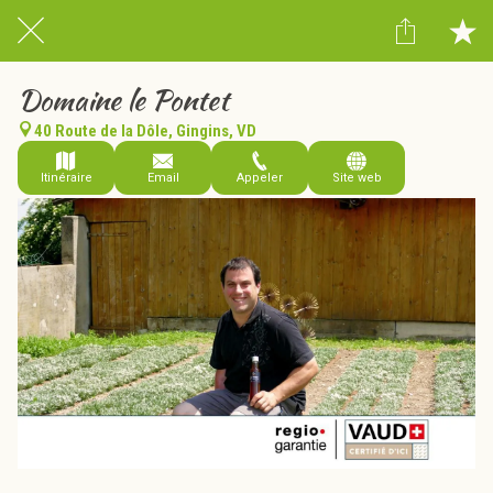
Domaine le Pontet
40 Route de la Dôle, Gingins, VD
Itinéraire
Email
Appeler
Site web