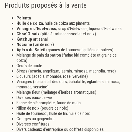
Produits proposés à la vente
Polenta
Huile de colza
, huile de colza aux piments
Vinaigre d'Edelweiss
, sirop d'Edelweiss, liqueur d'Edelweiss
Choc'O'noix
(pâte à tartiner chocolat et noix)
Ketchup
artisanal
Noccino
(vin de noix)
Apéro du Soleil
(graines de tournesol grillées et salées)
Mélange de pain du patron (farine blé complète et graine de
colza)
Oeufs de poule
Sirops (acacia, angélique, jasmin, mimosa, magnolia, rose)
Liqueurs (acacia, monarde, rose, verveine)
Vinaigres (acacia, ail des ours, échalotte, églantiers, mimosa,
monarde, verveine)
Mélange fleuri (mélange d'herbes aromatiques)
Diverses eaux-de-vie
Farine de blé complète, farine de maïs
Nillon de noix (poudre de noix)
Huile de tournesol, huile de lin, huile de noix
Courges au gingembre
Diverses confitures
Divers cadeaux d'entreprise ou coffrets disponibles