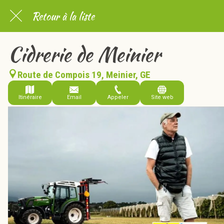
Retour à la liste
Cidrerie de Meinier
Route de Compois 19, Meinier, GE
Itinéraire
Email
Appeler
Site web