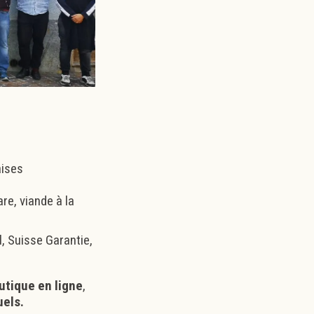
aises
are, viande à la
l, Suisse Garantie,
utique en ligne
,
uels
.