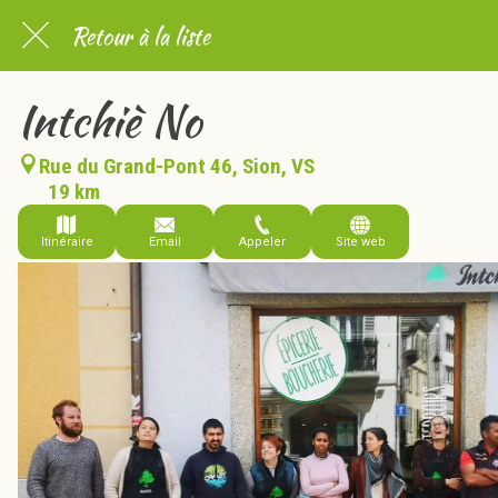
Retour à la liste
Intchiè No
Rue du Grand-Pont 46, Sion, VS
19 km
Itinéraire
Email
Appeler
Site web