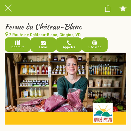
Ferme du Château-Blanc
2 Route de Château-Blanc, Gingins, VD
Itinéraire
Email
Appeler
Site web