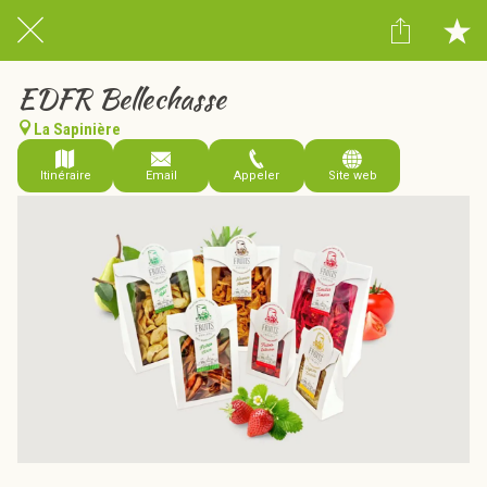
EDFR Bellechasse
La Sapinière
Itinéraire
Email
Appeler
Site web