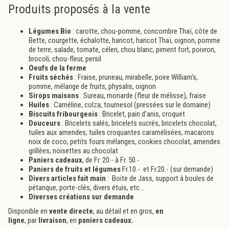
Produits proposés à la vente
Légumes Bio
: carotte, chou-pomme, concombre Thaï, côte de
Bette, courgette, échalotte, haricot, haricot Thaï, oignon, pomme
de terre, salade, tomate, céleri, chou blanc, piment fort, poivron,
brocoli, chou-fleur, persil
Oeufs de la ferme
Fruits séchés
: Fraise, pruneau, mirabelle, poire William's,
pomme, mélange de fruits, physalis, oignon
Sirops maisons
: Sureau, monarde (fleur de mélisse), fraise
Huiles
: Caméline, colza, tournesol (pressées sur le domaine)
Biscuits fribourgeois
: Bricelet, pain d'anis, croquet
Douceurs
: Bricelets salés, bricelets sucrés, bricelets chocolat,
tuiles aux amendes, tuiles croquantes caramélisées, macarons
noix de coco, petits fours mélanges, cookies chocolat, amendes
grillées, noisettes au chocolat
Paniers cadeaux
, de Fr. 20.- à Fr. 50.-
Paniers de fruits et légumes
Fr.10.- et Fr.20.- (sur demande)
Divers articles fait main
: Boite de Jass, support à boules de
pétanque, porte-clés, divers étuis, etc...
Diverses créations sur demande
Disponible en
vente directe
, au détail et en gros,
en
ligne
, par
livraison
, en
paniers cadeaux.