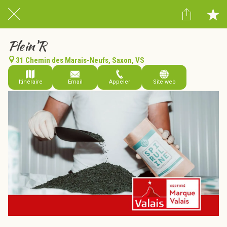
Plein'R
31 Chemin des Marais-Neufs, Saxon, VS
Itinéraire
Email
Appeler
Site web