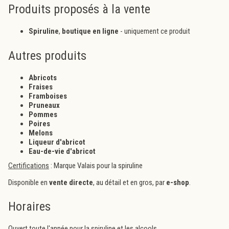
Produits proposés à la vente
Spiruline
,
b
outique en ligne
- uniquement ce produit
Autres produits
Abricots
Fraises
Framboises
Pruneaux
Pommes
Poires
Melons
Liqueur d'abricot
Eau-de-vie d'abricot
Certifications
: Marque Valais pour la spiruline
Disponible en
vente directe
, au détail et en gros, par
e-shop
.
Horaires
Ouvert toute l'année pour la spiruline et les alcools.