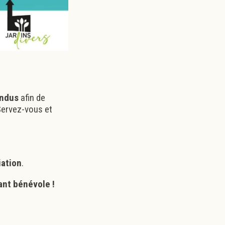
endus
afin de
 Servez-vous et
iation
.
ant bénévole
!