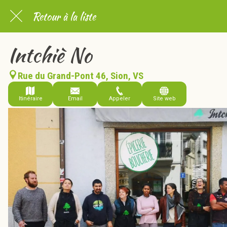
Retour à la liste
Intchiè No
Rue du Grand-Pont 46, Sion, VS
Itinéraire
Email
Appeler
Site web