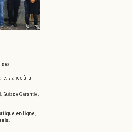
aises
are, viande à la
l, Suisse Garantie,
utique en ligne
,
uels
.