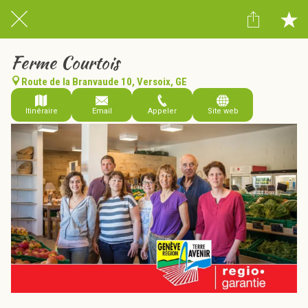
Ferme Courtois
Route de la Branvaude 10, Versoix, GE
Itinéraire
Email
Appeler
Site web