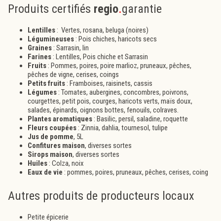
Produits certifiés
regio
.
garantie
Lentilles
: Vertes, rosana, beluga (noires)
Légumineuses
: Pois chiches, haricots secs
Graines
: Sarrasin, lin
Farines
: Lentilles, Pois chiche et Sarrasin
Fruits
: Pommes, poires, poire marlioz, pruneaux, pêches,
pêches de vigne, cerises, coings
Petits fruits
: Framboises, raisinets, cassis
Légumes
: Tomates, aubergines, concombres, poivrons,
courgettes, petit pois, courges, haricots verts, maïs doux,
salades, épinards, oignons bottes, fenouils, colraves.
Plantes aromatiques
: Basilic, persil, saladine, roquette
Fleurs coupées
: Zinnia, dahlia, tournesol, tulipe
Jus de pomme
, 5L
Confitures maison
, diverses sortes
Sirops maison
, diverses sortes
Huiles
: Colza, noix
Eaux de vie
: pommes, poires, pruneaux, pêches, cerises, coing
Autres produits de producteurs locaux
Petite épicerie