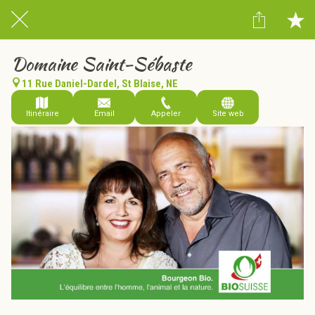
Domaine Saint-Sébaste
11 Rue Daniel-Dardel, St Blaise, NE
Itinéraire
Email
Appeler
Site web