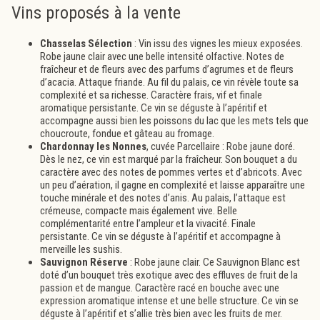
Vins proposés à la vente
Chasselas Sélection
: Vin issu des vignes les mieux exposées.
Robe jaune clair avec une belle intensité olfactive. Notes de
fraîcheur et de fleurs avec des parfums d’agrumes et de fleurs
d’acacia. Attaque friande. Au fil du palais, ce vin révèle toute sa
complexité et sa richesse. Caractère frais, vif et finale
aromatique persistante. Ce vin se déguste à l’apéritif et
accompagne aussi bien les poissons du lac que les mets tels que
choucroute, fondue et gâteau au fromage.
Chardonnay les Nonnes
, cuvée Parcellaire : Robe jaune doré.
Dès le nez, ce vin est marqué par la fraîcheur. Son bouquet a du
caractère avec des notes de pommes vertes et d’abricots. Avec
un peu d’aération, il gagne en complexité et laisse apparaître une
touche minérale et des notes d’anis. Au palais, l’attaque est
crémeuse, compacte mais également vive. Belle
complémentarité entre l’ampleur et la vivacité. Finale
persistante. Ce vin se déguste à l’apéritif et accompagne à
merveille les sushis.
Sauvignon Réserve
: Robe jaune clair. Ce Sauvignon Blanc est
doté d’un bouquet très exotique avec des effluves de fruit de la
passion et de mangue. Caractère racé en bouche avec une
expression aromatique intense et une belle structure. Ce vin se
déguste à l’apéritif et s’allie très bien avec les fruits de mer.