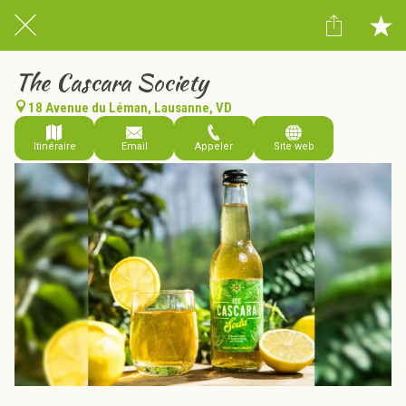
The Cascara Society
18 Avenue du Léman, Lausanne, VD
Itinéraire
Email
Appeler
Site web