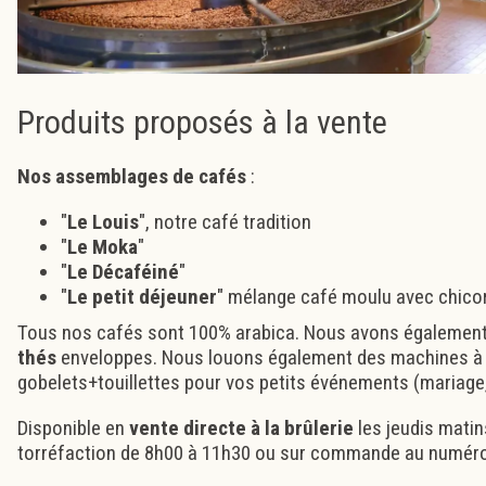
Produits proposés à la vente
Nos assemblages de cafés
:
"
Le Louis
", notre café tradition
"
Le Moka
"
"
Le Décaféiné
"
"
Le petit déjeuner
" mélange café moulu avec chico
Tous nos cafés sont 100% arabica. Nous avons également
thés
enveloppes. Nous louons également des machines à 
gobelets+touillettes pour vos petits événements (mariage, a
Disponible en
vente directe à la brûlerie
les jeudis matin
torréfaction de 8h00 à 11h30 ou sur commande au numéro