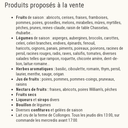
Produits proposés à la vente
Fruits
de saison : abricots, cerises, fraises, framboises,
pommes, poires, groseilles, melons, mirabelles, mûres, myrtilles,
pêches, prunes, reines-claude, raisin de table Chasselas,
rhubarbe...
Légumes
de saison : asperges, aubergines, brocolis, carottes,
celeri, celeri branches, endives, épinards, fenouil,
haricots, oignons, panais, piments, poireaux, poivrons, racines de
persil, racines rouges, radis, raves, salsifis, tomates, diverses
salades telles que rampon, roquette, chicorée amère, dent-de-
lion, laitue romaine...
Herbes aromatiques :
basilic, ciboulette, romarin, thym, persil,
laurier, menthe, sauge, origan.
Jus de fruits :
poires, pommes, pommes-coings, pruneaux,
raisins
Nectars de fruits :
fraises, abricots, poires William's, pêches
Fruits secs
Liqueurs
et
sirops
divers
Bouillon
de légumes
Diverses
confitures
et gelées de saison
Lait cru de la ferme de Collonges. Tous les jeudis dès 13:00, sur
commande les mercredis avant 17:00.