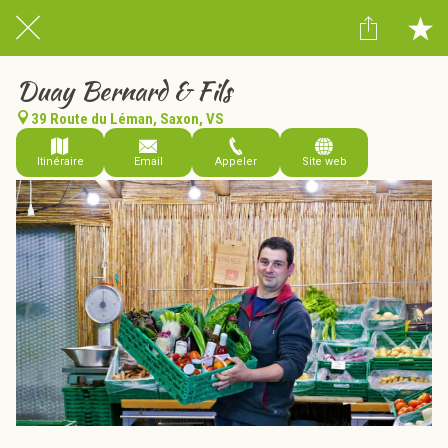
Duay Bernard & Fils
39 Route du Léman, Saxon, VS
Itinéraire
Email
Appeler
Site web