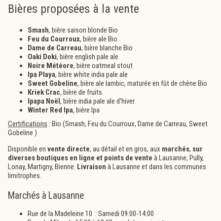
Bières proposées à la vente
Smash
, bière saison blonde Bio
Feu du Courroux
, bière ale Bio
Dame de Carreau
, bière blanche Bio
Oaki Doki
, bière english pale ale
Noire Météore
, bière oatmeal stout
Ipa Playa
, bière white india pale ale
Sweet Gobeline
, bière ale lambic, maturée en fût de chêne Bio
Kriek Crac
, bière de fruits
Ipapa Noël
, bière india pale ale d'hiver
Winter Red Ipa
, bière Ipa
Certifications
: Bio (Smash, Feu du Courroux, Dame de Carreau, Sweet
Gobeline )
Disponible en
vente directe
, au détail et en gros, aux
marchés
,
sur
diverses boutiques en ligne et points de vente
à Lausanne, Pully,
Lonay, Martigny, Bienne.
Livraison
à Lausanne et dans les communes
limitrophes.
Marchés à Lausanne
Rue de la Madeleine 10 : Samedi 09:00-14:00