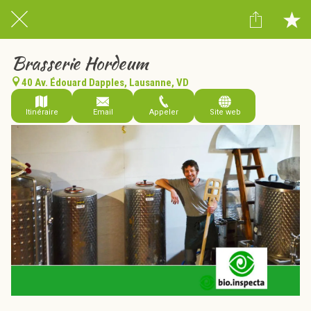
Brasserie Hordeum
40 Av. Édouard Dapples, Lausanne, VD
Itinéraire
Email
Appeler
Site web