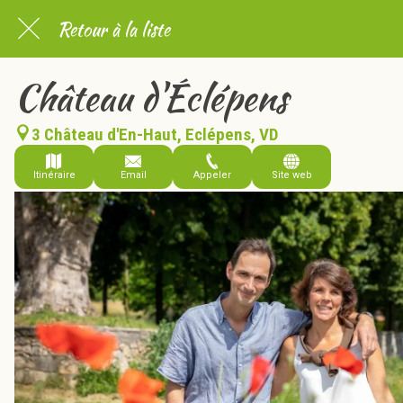
Retour à la liste
Château d'Éclépens
3 Château d'En-Haut, Eclépens, VD
Itinéraire
Email
Appeler
Site web