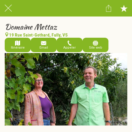
Domaine Mettaz
19 Rue Saint-Gothard, Fully, VS
Itinéraire
Email
Appeler
Site web