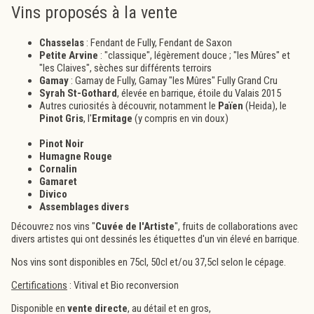
Vins proposés à la vente
Chasselas
: Fendant de Fully, Fendant de Saxon
Petite Arvine
: "classique", légèrement douce ; "les Mûres" et
"les Claives", sèches sur différents terroirs
Gamay
: Gamay de Fully, Gamay "les Mûres" Fully Grand Cru
Syrah St-Gothard
, élevée en barrique, étoile du Valais 2015
Autres curiosités à découvrir, notamment le
Païen
(Heida), le
Pinot Gris
, l'
Ermitage
(y compris en vin doux)
Pinot Noir
Humagne Rouge
Cornalin
Gamaret
Divico
Assemblages divers
Découvrez nos vins "
Cuvée de l'Artiste
", fruits de collaborations avec
divers artistes qui ont dessinés les étiquettes d'un vin élevé en barrique.
Nos vins sont disponibles en 75cl, 50cl et/ou 37,5cl selon le cépage.
Certifications
: Vitival et Bio reconversion
Disponible en
vente directe
, au détail et en gros,