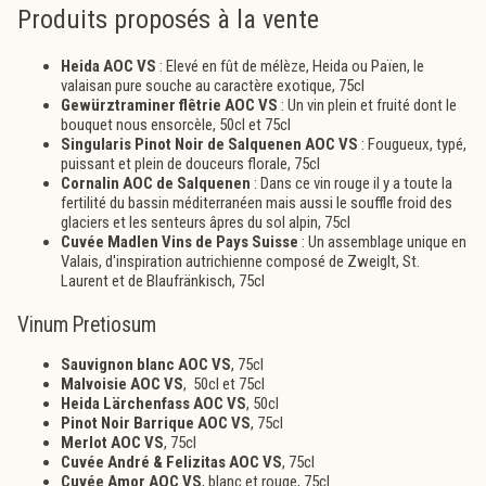
Produits proposés à la vente
Heida AOC VS
: Elevé en fût de mélèze, Heida ou Païen, le
valaisan pure souche au caractère exotique, 75cl
Gewürztraminer flêtrie AOC VS
: Un vin plein et fruité dont le
bouquet nous ensorcèle, 50cl et 75cl
Singularis Pinot Noir
de Salquenen AOC VS
: Fougueux, typé,
puissant et plein de douceurs florale, 75cl
Cornalin AOC de Salquenen
: Dans ce vin rouge il y a toute la
fertilité du bassin méditerranéen mais aussi le souffle froid des
glaciers et les senteurs âpres du sol alpin, 75cl
Cuvée Madlen Vins de Pays Suisse
: Un assemblage unique en
Valais, d'inspiration autrichienne composé de Zweiglt, St.
Laurent et de Blaufränkisch, 75cl
Vinum Pretiosum
Sauvignon blanc AOC VS
, 75cl
Malvoisie AOC VS
, 50cl et 75cl
Heida Lärchenfass AOC VS
, 50cl
Pinot Noir Barrique AOC VS
, 75cl
Merlot AOC VS
, 75cl
Cuvée André & Felizitas AOC VS
, 75cl
Cuvée Amor AOC VS
, blanc et rouge, 75cl