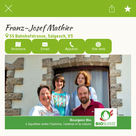
Franz-Josef Mathier
55 Bahnhofstrasse, Salgesch, VS
Itinéraire
Email
Appeler
Site web