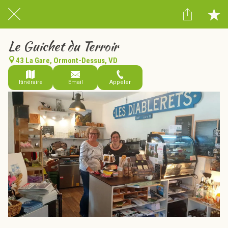
Le Guichet du Terroir
43 La Gare, Ormont-Dessus, VD
Itinéraire
Email
Appeler