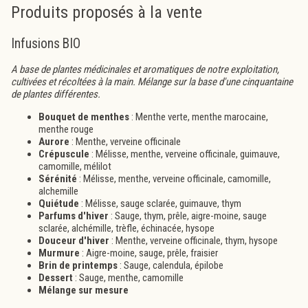
Produits proposés à la vente
Infusions BIO
A base de plantes médicinales et aromatiques de notre exploitation,
cultivées et récoltées à la main. Mélange sur la base d'une cinquantaine
de plantes différentes.
Bouquet de menthes
: Menthe verte, menthe marocaine,
menthe rouge
Aurore
: Menthe, verveine officinale
Crépuscule
: Mélisse, menthe, verveine officinale, guimauve,
camomille, mélilot
Sérénité
: Mélisse, menthe, verveine officinale, camomille,
alchemille
Quiétude
: Mélisse, sauge sclarée, guimauve, thym
Parfums d'hiver
: Sauge, thym, prêle, aigre-moine, sauge
sclarée, alchémille, trèfle, échinacée, hysope
Douceur d'hiver
: Menthe, verveine officinale, thym, hysope
Murmure
: Aigre-moine, sauge, prêle, fraisier
Brin de printemps
: Sauge, calendula, épilobe
Dessert
: Sauge, menthe, camomille
Mélange sur mesure