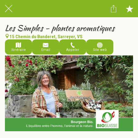
Les Simples - plantes aromatiques
15 Chemin du Banderet, Sarreyer, VS
Itinéraire
Email
Appeler
Site web