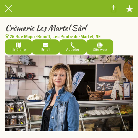
Crèmerie Les Martel Sàrl
25 Rue Major-Benoît, Les Ponts-de-Martel, NE
Itinéraire
Email
Appeler
Site web