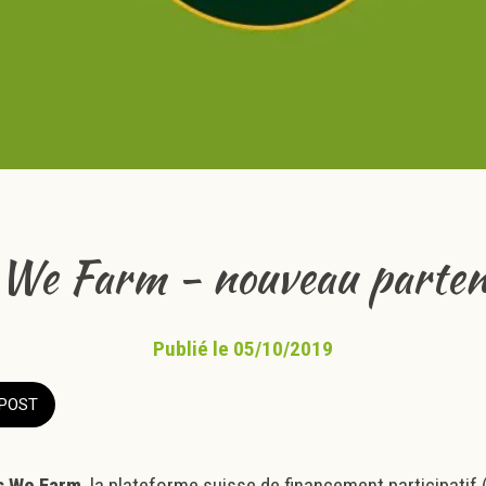
 We Farm - nouveau parten
Publié le 05/10/2019
POST
s We Farm
, la plateforme suisse de financement participati