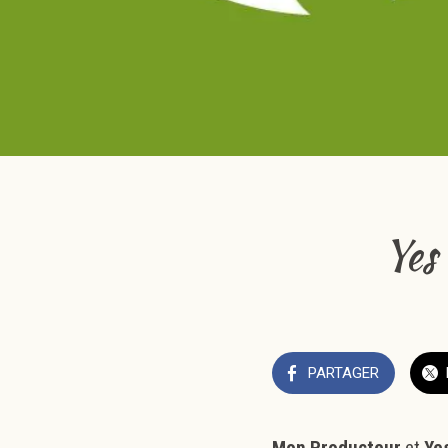
Yes
PARTAGER
Mon Producteur
et
Ye