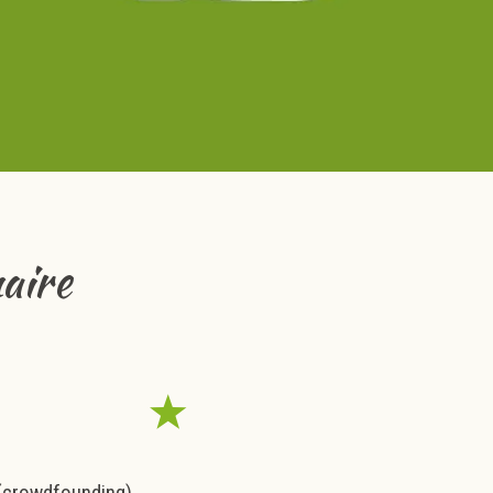
aire
f (crowdfounding)